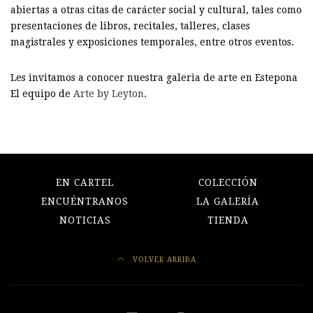
abiertas a otras citas de carácter social y cultural, tales como
presentaciones de libros, recitales, talleres, clases
magistrales y exposiciones temporales, entre otros eventos.
Les invitamos a conocer nuestra galeria de arte en Estepona
El equipo de
Arte by Leyton
.
EN CARTEL
COLECCIÓN
ENCUÉNTRANOS
LA GALERÍA
NOTICIAS
TIENDA
VOLVER ARRIBA