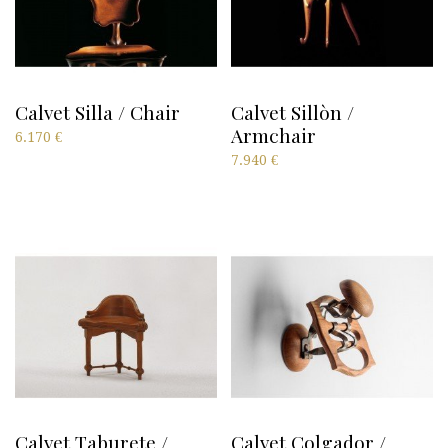
Calvet Silla / Chair
Calvet Sillòn /
Armchair
6.170
€
7.940
€
Calvet Taburete /
Calvet Colgador /