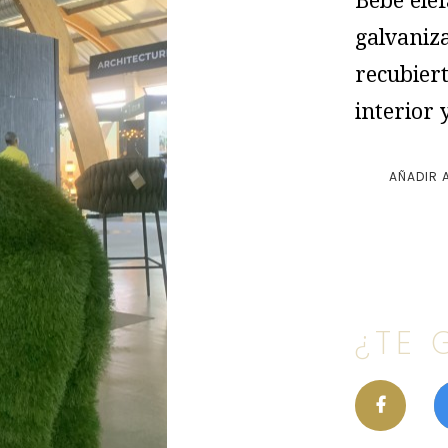
Bebe elef
galvaniz
recubiert
interior 
AÑADIR 
¿TE 