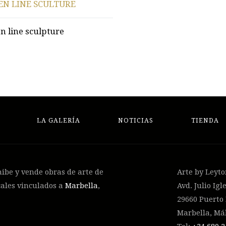
EN LINE SCULTURE
n line sculpture
LA GALERÍA
NOTICIAS
TIENDA
hibe y vende obras de arte de
Arte by Leyt
cales vinculados a
Marbella
,
Avd. Julio Igle
29660 Puerto
Marbella, Má