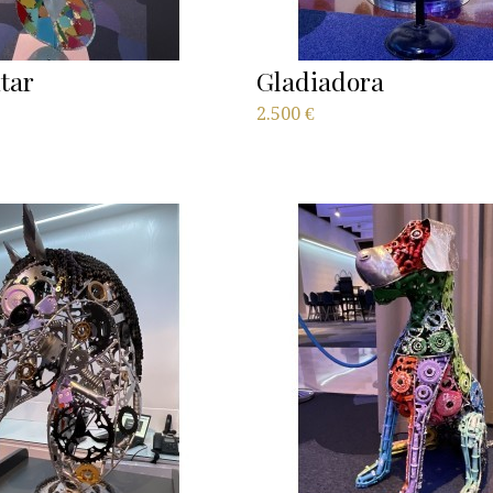
tar
Gladiadora
2.500
€