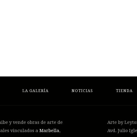
LA GALERÍA
NOTICIAS
TIENDA
hibe y vende obras de arte de
Arte by Leyt
cales vinculados a
Marbella
,
Avd. Julio Igle