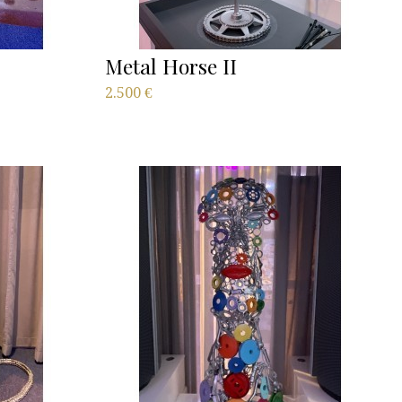
Metal Horse II
2.500
€