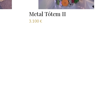
Metal Tótem II
3.100
€